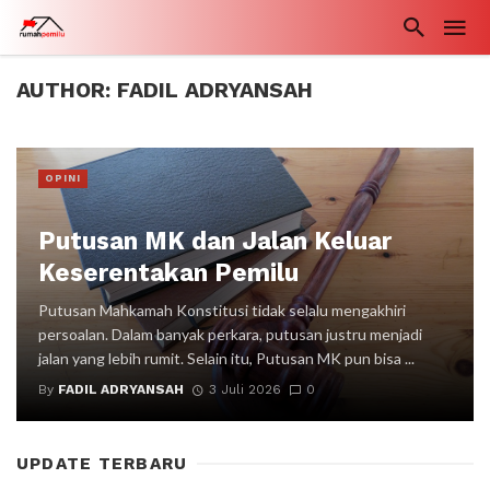
AUTHOR: FADIL ADRYANSAH
OPINI
Putusan MK dan Jalan Keluar
Keserentakan Pemilu
Putusan Mahkamah Konstitusi tidak selalu mengakhiri
persoalan. Dalam banyak perkara, putusan justru menjadi
jalan yang lebih rumit. Selain itu, Putusan MK pun bisa ...
By
FADIL ADRYANSAH
3 Juli 2026
0
UPDATE TERBARU