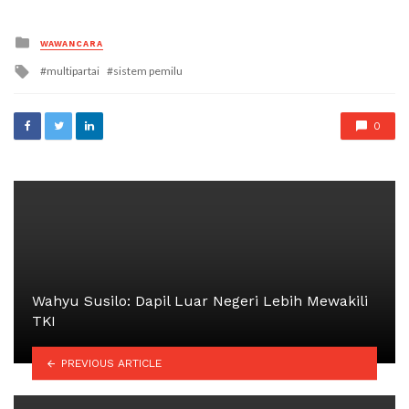
Posted
WAWANCARA
in
Tagged
multipartai
sistem pemilu
with
0
Wahyu Susilo: Dapil Luar Negeri Lebih Mewakili
TKI
PREVIOUS ARTICLE