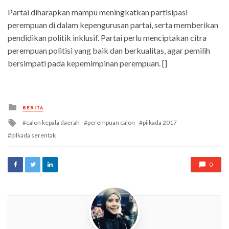
Partai diharapkan mampu meningkatkan partisipasi
perempuan di dalam kepengurusan partai, serta memberikan
pendidikan politik inklusif. Partai perlu menciptakan citra
perempuan politisi yang baik dan berkualitas, agar pemilih
bersimpati pada kepemimpinan perempuan. []
Posted
BERITA
in
Tagged
calon kepala daerah
perempuan calon
pilkada 2017
with
pilkada serentak
0