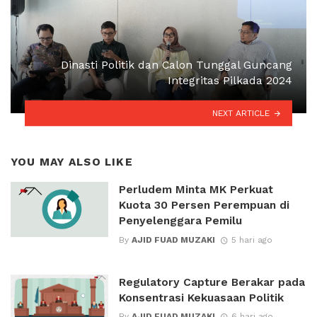
Dinasti Politik dan Calon Tunggal Guncang
Integritas Pilkada 2024
NEXT ARTICLE
YOU MAY ALSO LIKE
Perludem Minta MK Perkuat
Kuota 30 Persen Perempuan di
Penyelenggara Pemilu
By
AJID FUAD MUZAKI
5 hari ago
Regulatory Capture Berakar pada
Konsentrasi Kekuasaan Politik
By
AJID FUAD MUZAKI
6 hari ago