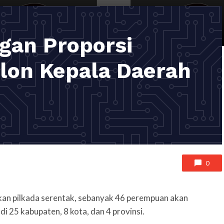
ngan Proporsi
lon Kepala Daerah
0
an pilkada serentak, sebanyak 46 perempuan akan
di 25 kabupaten, 8 kota, dan 4 provinsi.