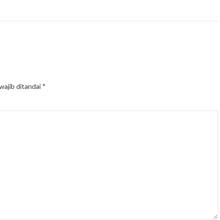
wajib ditandai
*