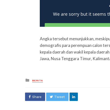
Angka tersebut menunjukkan, meskipun
demografis para perempuan calon ter
kepala daerah dan wakil kepala daerah
Jawa, Nusa Tenggara Timur, Kalimanta
Posted
BERITA
in
Share
Tweet