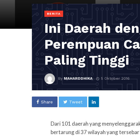
BERITA
Ini Daerah de
Perempuan Ca
Paling Tinggi
By
MAHARDDHIKA
5 Oktober 2016
Share
Tweet
Dari 101 daerah yang menyelenggarak
bertarung di 37 wilayah yang tersebar 