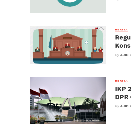
BERITA
Regu
Kons
By
AJID 
BERITA
IKP 
DPR 
By
AJID 