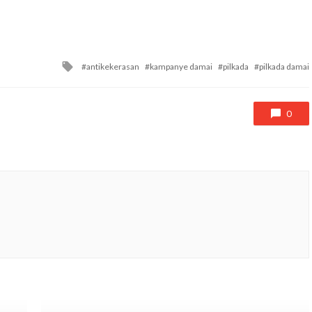
Tagged
antikekerasan
kampanye damai
pilkada
pilkada damai
with
0