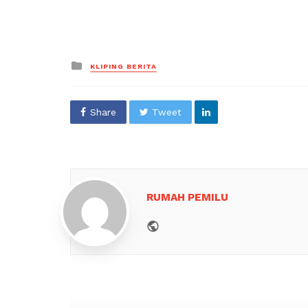
Posted
KLIPING BERITA
in
Share
Tweet
RUMAH PEMILU
Website