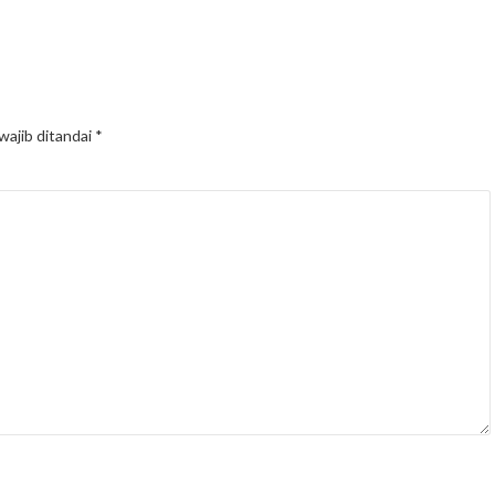
wajib ditandai
*