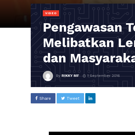
VIDEO
Pengawasan T
Melibatkan L
dan Masyarakat
By
RIKKY MF
1 September 2016
Share
Tweet