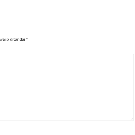
wajib ditandai
*