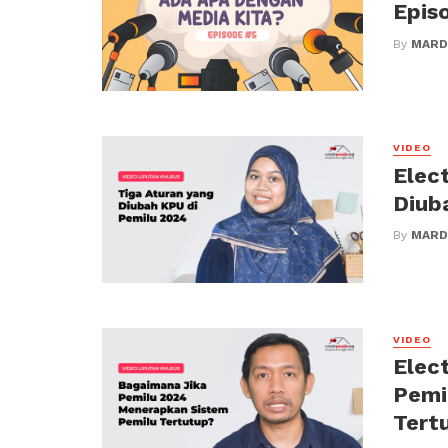
Episo
By
MARD
VIDEO
Elec
Diub
By
MARD
VIDEO
Elec
Pemi
Tert