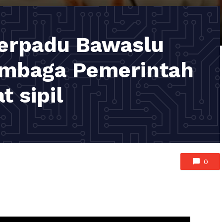
erpadu Bawaslu
embaga Pemerintah
 sipil
0