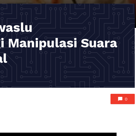
waslu
 Manipulasi Suara
al
0