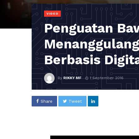
VIDEO
Penguatan Ba
Menanggulangi
Berbasis Digit
By
RIKKY MF
1 September 2016
Share
Tweet