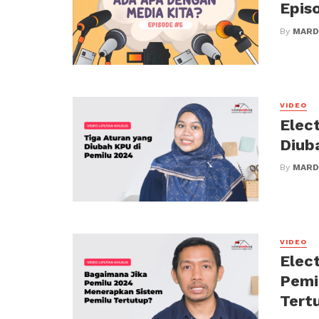
Episo
By
MARD
VIDEO
Elec
Diub
By
MARD
VIDEO
Elec
Pemi
Tert