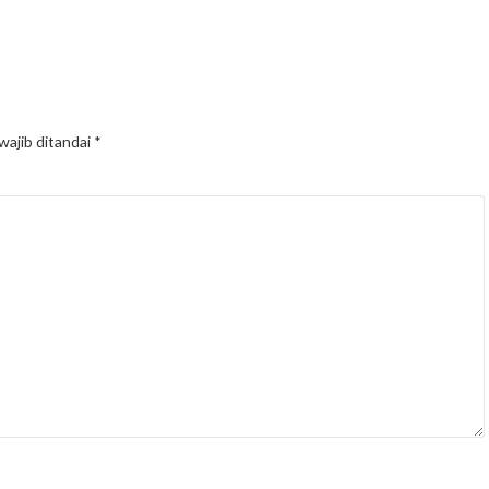
wajib ditandai
*