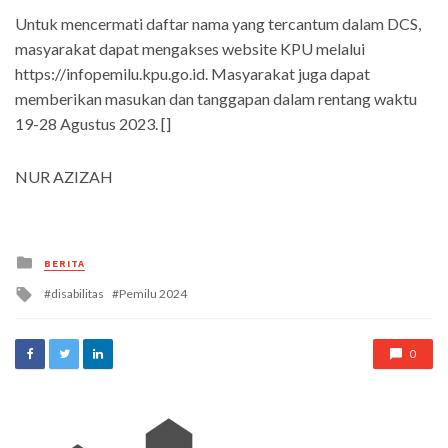
Untuk mencermati daftar nama yang tercantum dalam DCS,
masyarakat dapat mengakses website KPU melalui
https://infopemilu.kpu.go.id. Masyarakat juga dapat
memberikan masukan dan tanggapan dalam rentang waktu
19-28 Agustus 2023. []
NUR AZIZAH
Posted
BERITA
in
Tagged
disabilitas
Pemilu 2024
with
0