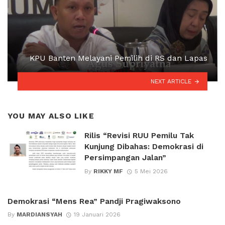
KPU Banten Melayani Pemilih di RS dan Lapas
NEXT ARTICLE
YOU MAY ALSO LIKE
Rilis “Revisi RUU Pemilu Tak
Kunjung Dibahas: Demokrasi di
Persimpangan Jalan”
By
RIKKY MF
5 Mei 2026
Demokrasi “Mens Rea” Pandji Pragiwaksono
By
MARDIANSYAH
19 Januari 2026