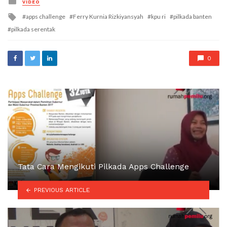
VIDEO
in
Tagged
apps challenge
Ferry Kurnia Rizkiyansyah
kpu ri
pilkada banten
with
pilkada serentak
0
Tata Cara Mengikuti Pilkada Apps Challenge
PREVIOUS ARTICLE