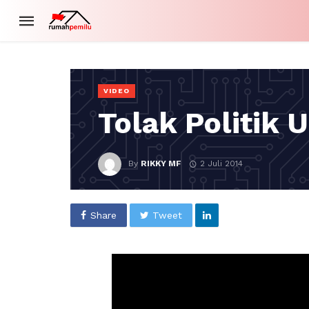
VIDEO
Tolak Politik 
By
RIKKY MF
2 Juli 2014
Share
Tweet