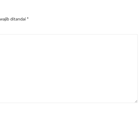
wajib ditandai
*