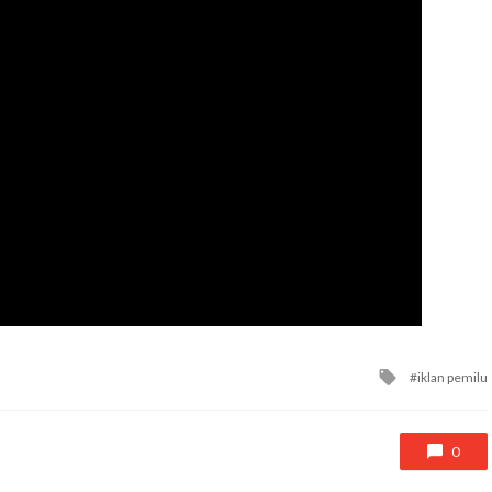
Tagged
iklan pemilu
with
0