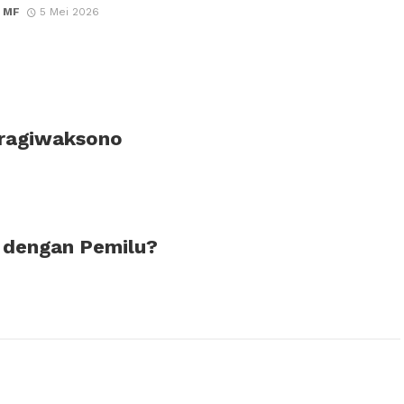
 MF
5 Mei 2026
Pragiwaksono
 dengan Pemilu?