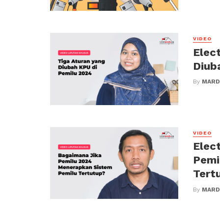
VIDEO
Elec
Diub
By
MARD
VIDEO
Elec
Pemi
Tert
By
MARD