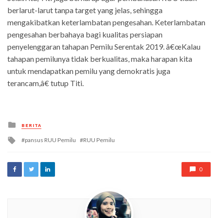
berlarut-larut tanpa target yang jelas, sehingga
mengakibatkan keterlambatan pengesahan. Keterlambatan
pengesahan berbahaya bagi kualitas persiapan
penyelenggaran tahapan Pemilu Serentak 2019. â€œKalau
tahapan pemilunya tidak berkualitas, maka harapan kita
untuk mendapatkan pemilu yang demokratis juga
terancam,â€ tutup Titi.
Posted
BERITA
in
Tagged
pansus RUU Pemilu
RUU Pemilu
with
0