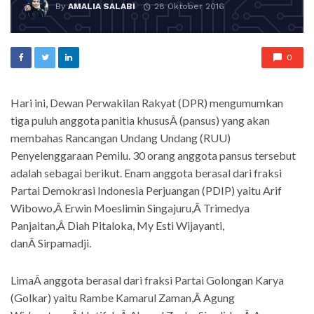
By
AMALIA SALABI
28 Oktober 2016
0
Hari ini, Dewan Perwakilan Rakyat (DPR) mengumumkan
tiga puluh anggota panitia khususÂ (pansus) yang akan
membahas Rancangan Undang Undang (RUU)
Penyelenggaraan Pemilu. 30 orang anggota pansus tersebut
adalah sebagai berikut. Enam anggota berasal dari fraksi
Partai Demokrasi Indonesia Perjuangan (PDIP) yaitu Arif
Wibowo,Â Erwin Moeslimin Singajuru,Â Trimedya
Panjaitan,Â Diah Pitaloka, My Esti Wijayanti,
danÂ Sirpamadji.
LimaÂ anggota berasal dari fraksi Partai Golongan Karya
(Golkar) yaitu Rambe Kamarul Zaman,Â Agung