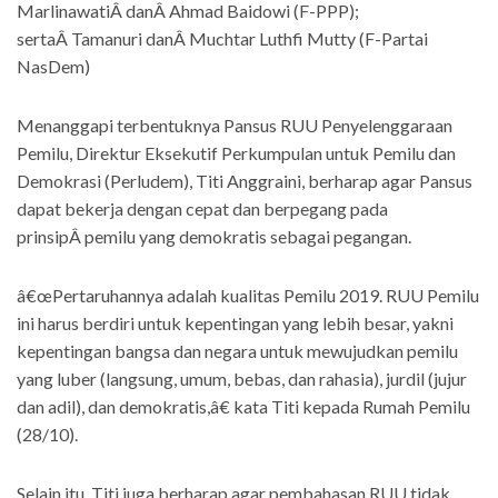
MarlinawatiÂ danÂ Ahmad Baidowi (F-PPP);
sertaÂ Tamanuri danÂ Muchtar Luthfi Mutty (F-Partai
NasDem)
Menanggapi terbentuknya Pansus RUU Penyelenggaraan
Pemilu, Direktur Eksekutif Perkumpulan untuk Pemilu dan
Demokrasi (Perludem), Titi Anggraini, berharap agar Pansus
dapat bekerja dengan cepat dan berpegang pada
prinsipÂ pemilu yang demokratis sebagai pegangan.
â€œPertaruhannya adalah kualitas Pemilu 2019. RUU Pemilu
ini harus berdiri untuk kepentingan yang lebih besar, yakni
kepentingan bangsa dan negara untuk mewujudkan pemilu
yang luber (langsung, umum, bebas, dan rahasia), jurdil (jujur
dan adil), dan demokratis,â€ kata Titi kepada Rumah Pemilu
(28/10).
Selain itu, Titi juga berharap agar pembahasan RUU tidak