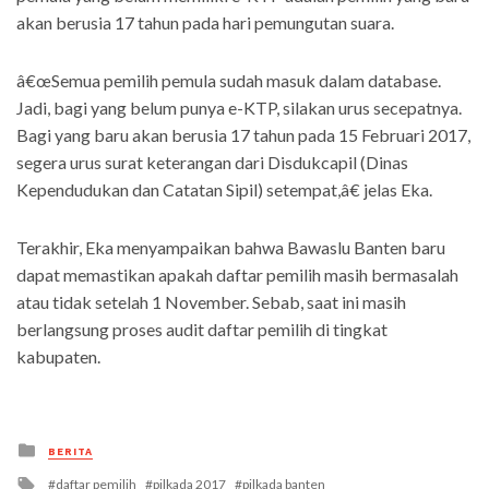
akan berusia 17 tahun pada hari pemungutan suara.
â€œSemua pemilih pemula sudah masuk dalam database.
Jadi, bagi yang belum punya e-KTP, silakan urus secepatnya.
Bagi yang baru akan berusia 17 tahun pada 15 Februari 2017,
segera urus surat keterangan dari Disdukcapil (Dinas
Kependudukan dan Catatan Sipil) setempat,â€ jelas Eka.
Terakhir, Eka menyampaikan bahwa Bawaslu Banten baru
dapat memastikan apakah daftar pemilih masih bermasalah
atau tidak setelah 1 November. Sebab, saat ini masih
berlangsung proses audit daftar pemilih di tingkat
kabupaten.
Posted
BERITA
in
Tagged
daftar pemilih
pilkada 2017
pilkada banten