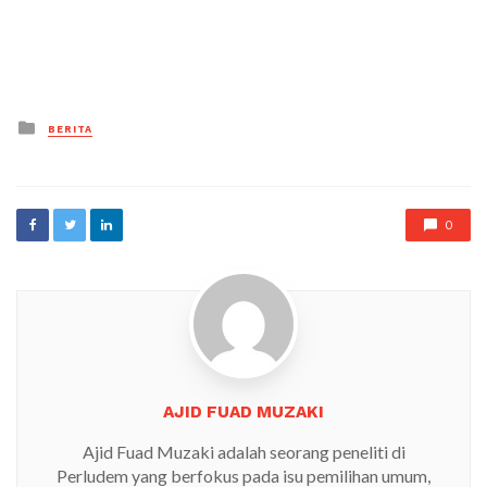
Posted
BERITA
in
0
AJID FUAD MUZAKI
Ajid Fuad Muzaki adalah seorang peneliti di
Perludem yang berfokus pada isu pemilihan umum,