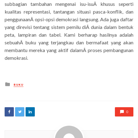
subbagian tambahan mengenai isu-isuÂ khusus seperti
kualitas representasi, tantangan situasi pasca-konflik, dan
penggunaanÂ opsi-opsi demokrasi langsung. Ada juga daftar
yang direvisi tentang sistem pemilu diÂ dunia dalam bentuk
peta, lampiran dan tabel. Kami berharap hasilnya adalah
sebuahÂ buku yang terjangkau dan bermafaat yang akan
membantu mereka yang aktif dalamÂ proses pembangunan
demokrasi.
Posted
BUKU
in
0