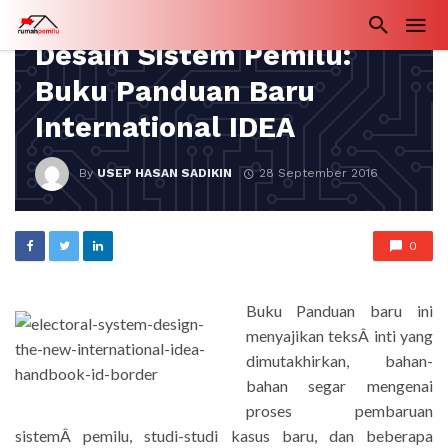
BUKU
Desain Sistem Pemilu:
Buku Panduan Baru
International IDEA
By
USEP HASAN SADIKIN
28 September 2016
0
Buku Panduan baru ini
menyajikan teksÂ inti yang
dimutakhirkan, bahan-
bahan segar mengenai
proses pembaruan
sistemÂ pemilu, studi-studi kasus baru, dan beberapa