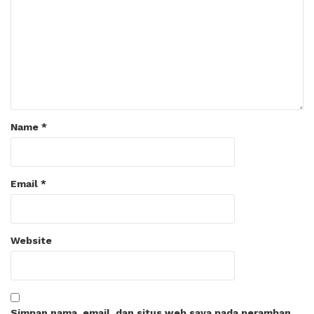
Name
*
Email
*
Website
Simpan nama, email, dan situs web saya pada peramban