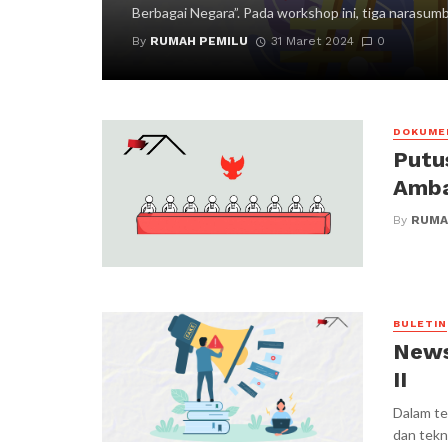
Berbagai Negara”. Pada workshop ini, tiga narasumbe
By
RUMAH PEMILU
31 Maret 2024
0
DOKUME
Putu
Amba
By
RUMA
BULETIN
News
II
Dalam te
dan tekn