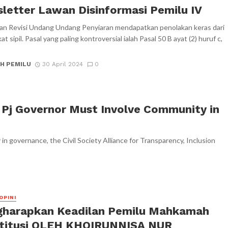
letter Lawan Disinformasi Pemilu IV
n Revisi Undang Undang Penyiaran mendapatkan penolakan keras dari
t sipil. Pasal yang paling kontroversial ialah Pasal 50 B ayat (2) huruf c,
H PEMILU
30 April 2024
0
: Pj Governor Must Involve Community in
 in governance, the Civil Society Alliance for Transparency, Inclusion
OPINI
harapkan Keadilan Pemilu Mahkamah
titusi OLEH KHOIRUNNISA NUR