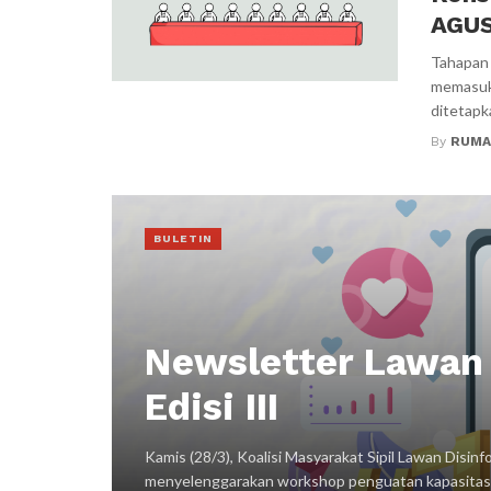
AGUS
Tahapan 
memasuki
ditetapk
By
RUMA
BULETIN
Newsletter Lawan 
Edisi III
Kamis (28/3), Koalisi Masyarakat Sipil Lawan Disinf
menyelenggarakan workshop penguatan kapasitas “