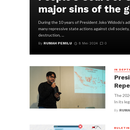
major sins of the
During the 10 years of President Joko Widodo’s ad
many repressive state actions against civil society
destruction, ...
By
RUMAH PEMILU
8 Mei 2024
0
IN DEPT
Presi
Repe
The 2024
In its le
By
RUMA
BULETIN