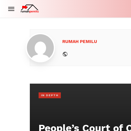
RUMAH PEMILU
Website
IN DEPTH
People’s Court of C