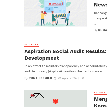
News
Rancanga
masyaraka
...
By
RUMA
IN DEPTH
Aspiration Social Audit Results
Development
In an effort to maintain transparency and accountability
and Democracy (Aspirasi) monitors the performance ...
By
RUMAH PEMILU
29 April 2024
0
KLIPING 
Meng
Kons