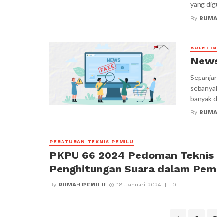
yang digu
By
RUMA
BULETIN
News
Sepanjan
sebanyak 
banyak dua
By
RUMA
PERATURAN TEKNIS PEMILU
PKPU 66 2024 Pedoman Teknis
Penghitungan Suara dalam Pem
By
RUMAH PEMILU
18 Januari 2024
0
Posts