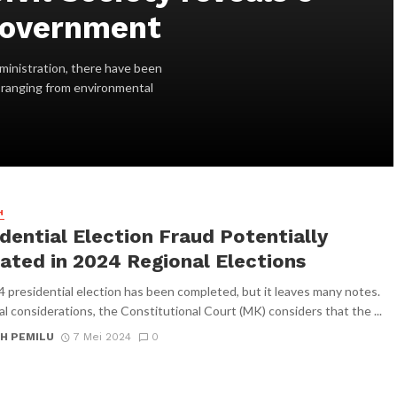
 government
ministration, there have been
, ranging from environmental
H
dential Election Fraud Potentially
ated in 2024 Regional Elections
 presidential election has been completed, but it leaves many notes.
gal considerations, the Constitutional Court (MK) considers that the ...
H PEMILU
7 Mei 2024
0