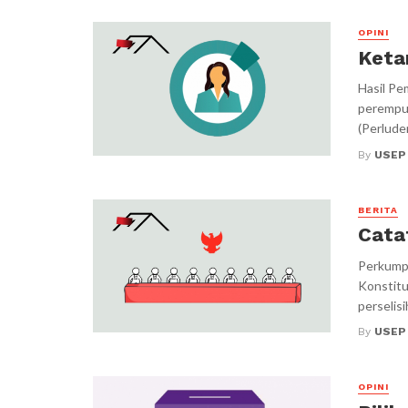
OPINI
Keta
Hasil Pe
perempua
(Perlude
By
USEP
BERITA
Cata
Perkumpu
Konstitu
perselisi
By
USEP
OPINI