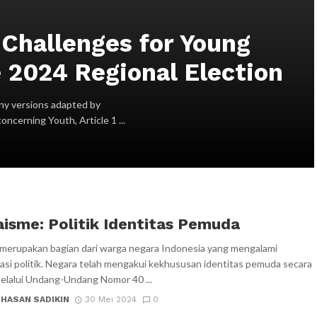
 Challenges for Young
 2024 Regional Election
ny versions adapted by
ncerning Youth, Article 1 ...
isme: Politik Identitas Pemuda
erupakan bagian dari warga negara Indonesia yang mengalami
nasi politik. Negara telah mengakui kekhususan identitas pemuda secara
lalui Undang-Undang Nomor 40 ...
 HASAN SADIKIN
30 Mei 2024
0