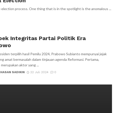
l Election
election process. One thing that is in the spotlight is the anomalous ...
ek Integritas Partai Politik Era
bowo
esiden terpilih hasil Pemilu 2024, Prabowo Subianto mempunyai jejak
ng amat bermasalah dalam tinjauan agenda Reformasi. Pertama,
merupakan aktor yang ...
 HASAN SADIKIN
22 Juli 2024
0