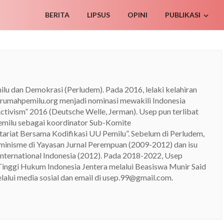
BERITA
LIPSUS
OPINI
PUBLIKASI
ilu dan Demokrasi (Perludem). Pada 2016, lelaki kelahiran
rumahpemilu.org menjadi nominasi mewakili Indonesia
tivism” 2016 (Deutsche Welle, Jerman). Usep pun terlibat
milu sebagai koordinator Sub-Komite
ariat Bersama Kodifikasi UU Pemilu”. Sebelum di Perludem,
eminisme di Yayasan Jurnal Perempuan (2009-2012) dan isu
 International Indonesia (2012). Pada 2018-2022, Usep
Tinggi Hukum Indonesia Jentera melalui Beasiswa Munir Said
elalui media sosial dan email di usep.99@gmail.com.