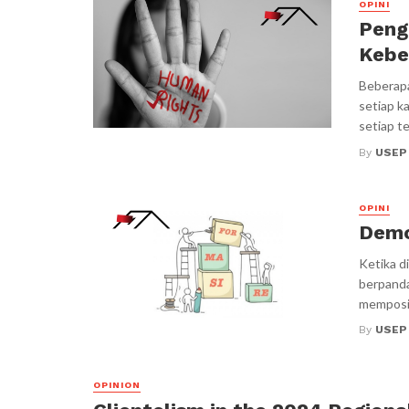
OPINI
Peng
Kebe
Beberapa
setiap k
setiap te
By
USEP
OPINI
Demok
Ketika di
berpanda
memposis
By
USEP
OPINION