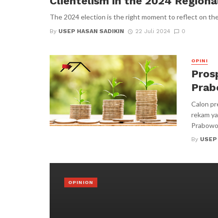
Clientelism in the 2024 Regiona
The 2024 election is the right moment to reflect on the 
By
USEP HASAN SADIKIN
22 Juli 2024
0
OPINI
Prosp
Pra
Calon pr
rekam ya
Prabowo 
By
USEP
OPINION