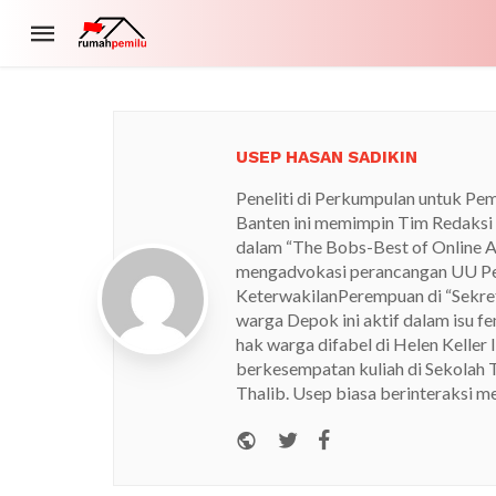
USEP HASAN SADIKIN
Peneliti di Perkumpulan untuk Pem
Banten ini memimpin Tim Redaksi 
dalam “The Bobs-Best of Online Ac
mengadvokasi perancangan UU Pe
KeterwakilanPerempuan di “Sekret
warga Depok ini aktif dalam isu f
hak warga difabel di Helen Keller
berkesempatan kuliah di Sekolah 
Thalib. Usep biasa berinteraksi m
Website
Twitter
Facebook