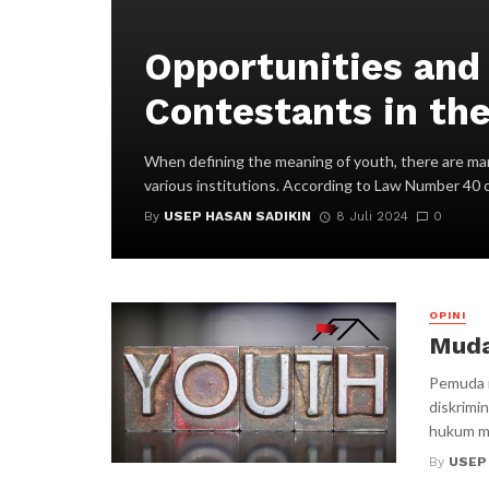
Opportunities and
Contestants in the
When defining the meaning of youth, there are ma
various institutions. According to Law Number 40 co
By
USEP HASAN SADIKIN
8 Juli 2024
0
OPINI
Muda
Pemuda m
diskrimi
hukum me
By
USEP