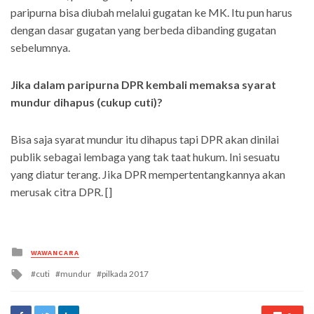
paripurna bisa diubah melalui gugatan ke MK. Itu pun harus
dengan dasar gugatan yang berbeda dibanding gugatan
sebelumnya.
Jika dalam paripurna DPR kembali memaksa syarat
mundur dihapus (cukup cuti)?
Bisa saja syarat mundur itu dihapus tapi DPR akan dinilai
publik sebagai lembaga yang tak taat hukum. Ini sesuatu
yang diatur terang. Jika DPR mempertentangkannya akan
merusak citra DPR. []
Posted
WAWANCARA
in
Tagged
cuti
mundur
pilkada 2017
with