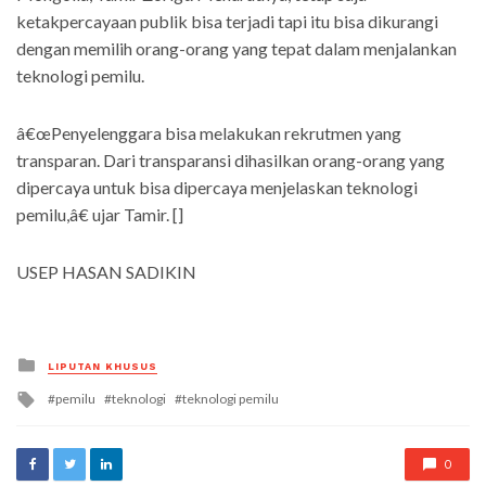
ketakpercayaan publik bisa terjadi tapi itu bisa dikurangi
dengan memilih orang-orang yang tepat dalam menjalankan
teknologi pemilu.
â€œPenyelenggara bisa melakukan rekrutmen yang
transparan. Dari transparansi dihasilkan orang-orang yang
dipercaya untuk bisa dipercaya menjelaskan teknologi
pemilu,â€ ujar Tamir. []
USEP HASAN SADIKIN
Posted
LIPUTAN KHUSUS
in
Tagged
pemilu
teknologi
teknologi pemilu
with
0