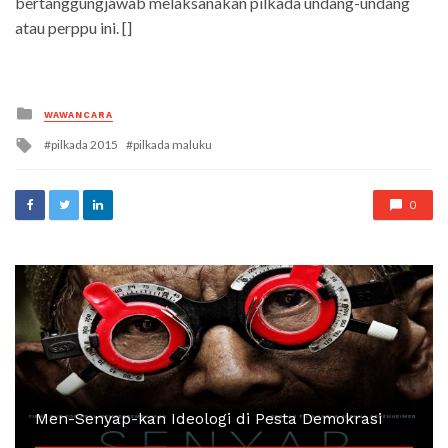
bertanggungjawab melaksanakan pilkada undang-undang
atau perppu ini. []
Posted
WAWANCARA
in
Tagged
pilkada 2015
pilkada maluku
with
0
Men-Senyap-kan Ideologi di Pesta Demokrasi