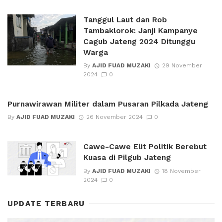
Tanggul Laut dan Rob
Tambaklorok: Janji Kampanye
Cagub Jateng 2024 Ditunggu
Warga
By
AJID FUAD MUZAKI
29 November
2024
0
Purnawirawan Militer dalam Pusaran Pilkada Jateng
By
AJID FUAD MUZAKI
26 November 2024
0
Cawe-Cawe Elit Politik Berebut
Kuasa di Pilgub Jateng
By
AJID FUAD MUZAKI
18 November
2024
0
UPDATE TERBARU