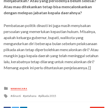
menjabatkah? Atau yang periodenya belum selesai?
Atau mau ditekankan tetap bisa mencalonkankan
dengan melepas jabatan kepala daerahnya?
Pembatasan politik dinasti ini juga masih menyisakan
persoalan yang memerlukan kepastian hukum. Misalnya,
apakah keluarga gubernur, bupati, walikota yang
mengundurkan diri beberapa bulan sebelum pelaksanaan
pilkada akan tetap diperbolehkan mencalonkan diri? Atau
mungkin juga kepala daerah yang telah meninggal setahun
lalu, kerabatnya tetap dilarang untuk mencalonkan diri?
Memang aspek ini perlu dituntaskan penjelasannya. []
Posted
WAWANCARA
in
Tagged
dinasti
petahana
pilkada 2015
with