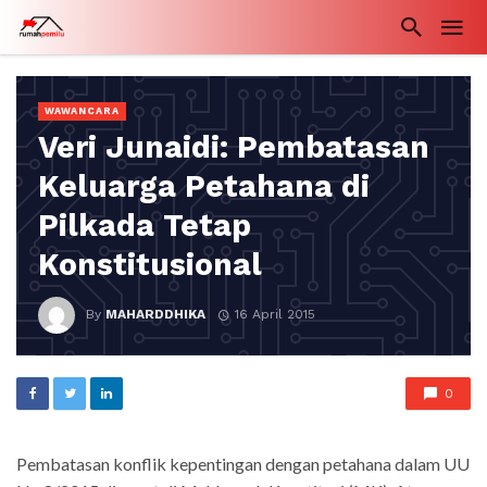
WAWANCARA
Veri Junaidi: Pembatasan
Keluarga Petahana di
Pilkada Tetap
Konstitusional
By
MAHARDDHIKA
16 April 2015
0
Pembatasan konflik kepentingan dengan petahana dalam UU