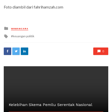
Foto diambil dari fahrihamzah.com
Posted
WAWANCARA
in
Tagged
keuangan politik
with
0
Kelebihan Skema Pemilu Serentak Nasional