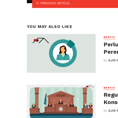
PREVIOUS ARTICLE
YOU MAY ALSO LIKE
BERITA
Perl
Pere
By
AJID 
BERITA
Regu
Kons
By
AJID 