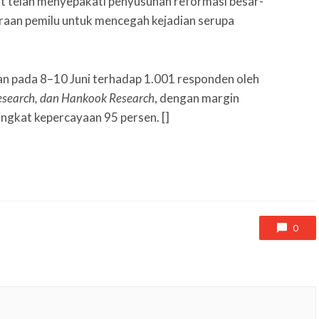
it telah menyepakati penyusunan reformasi besar-
raan pemilu untuk mencegah kejadian serupa
kan pada 8–10 Juni terhadap 1.001 responden oleh
Research, dan Hankook Research
, dengan margin
ingkat kepercayaan 95 persen. []
0