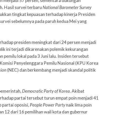
kan menjadi 57 persen, sementara dukungan
. Hasil survei terbaru
National Barometer Survey
jukkan tingkat kepuasan terhadap kinerja Presiden
 survei sebelumnya pada paruh kedua Mei yang
terhadap presiden meningkat dari 24 persen menjadi
ik ini terjadi dikarenakan polemik kekurangan
pemilu lokal pada 3 Juni lalu. Insiden tersebut
p Komisi Penyelenggara Pemilu Nasional (KPU Korea
sion
(NEC)
dan berkembang menjadi skandal politik
pemerintah,
Democratic Party of Korea
. Akibat
terhadap partai tersebut turun empat poin menjadi 41
 partai oposisi,
People Power Party
naik lima poin
 12 dari 16 pemilihan wali kota dan gubernur