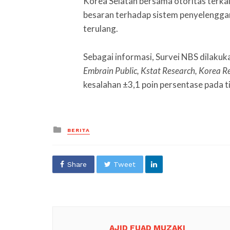
Korea Selatan bersama otoritas terka
besaran terhadap sistem penyelengga
terulang.
Sebagai informasi, Survei NBS dilaku
Embrain Public, Kstat Research, Korea 
kesalahan ±3,1 poin persentase pada t
Posted
BERITA
in
Share
Tweet
AJID FUAD MUZAKI