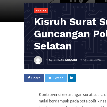
BERITA
Kisruh Surat S
Guncangan Poli
Selatan
By
AJID FUAD MUZAKI
13 Juni 2026
Share
Tweet
Kontroversi kekurangan surat suara da
mulai berdampak pada peta politik nas