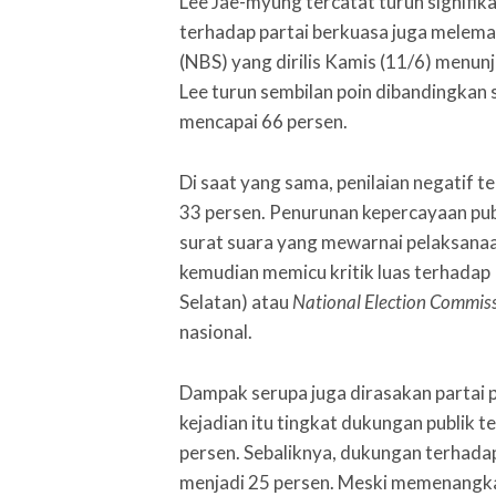
Lee Jae-myung tercatat turun signifi
terhadap partai berkuasa juga melemah
(NBS) yang dirilis Kamis (11/6) menun
Lee turun sembilan poin dibandingkan
mencapai 66 persen.
Di saat yang sama, penilaian negatif 
33 persen. Penurunan kepercayaan publ
surat suara yang mewarnai pelaksanaan 
kemudian memicu kritik luas terhada
Selatan) atau
National Election Commis
nasional.
Dampak serupa juga dirasakan partai 
kejadian itu tingkat dukungan publik 
persen. Sebaliknya, dukungan terhadap
menjadi 25 persen. Meski memenangkan