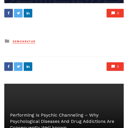
0
Posted
DEMOKRATUR
in
0
Performing Is Psychic Channeling – Why
Psychological Diseases And Drug Addictions Are
Consequently Well known