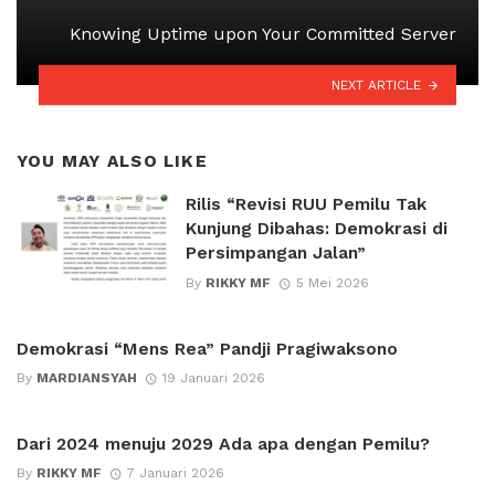
Knowing Uptime upon Your Committed Server
NEXT ARTICLE
YOU MAY ALSO LIKE
Rilis “Revisi RUU Pemilu Tak
Kunjung Dibahas: Demokrasi di
Persimpangan Jalan”
By
RIKKY MF
5 Mei 2026
Demokrasi “Mens Rea” Pandji Pragiwaksono
By
MARDIANSYAH
19 Januari 2026
Dari 2024 menuju 2029 Ada apa dengan Pemilu?
By
RIKKY MF
7 Januari 2026