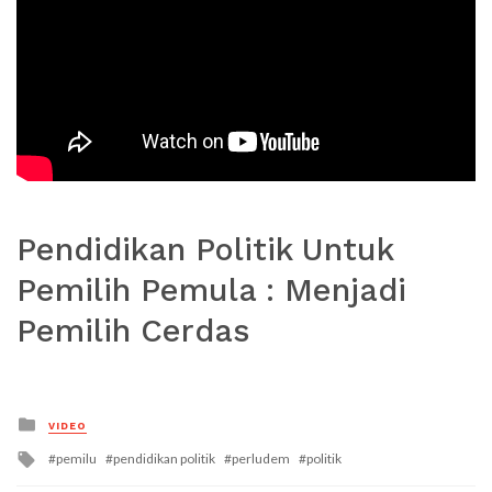
Pendidikan Politik Untuk
Pemilih Pemula : Menjadi
Pemilih Cerdas
Posted
VIDEO
in
Tagged
pemilu
pendidikan politik
perludem
politik
with