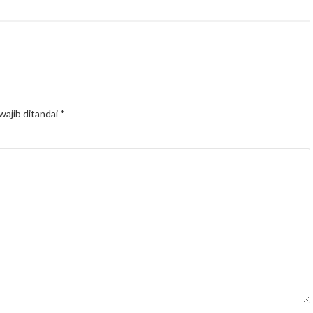
wajib ditandai
*