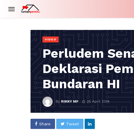
VIDEO
Perludem Sen
Deklarasi Pemi
Bundaran HI
By
RIKKY MF
25 April 2014
Share
Tweet