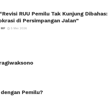
 “Revisi RUU Pemilu Tak Kunjung Dibahas:
krasi di Persimpangan Jalan”
 MF
5 Mei 2026
Pragiwaksono
 dengan Pemilu?