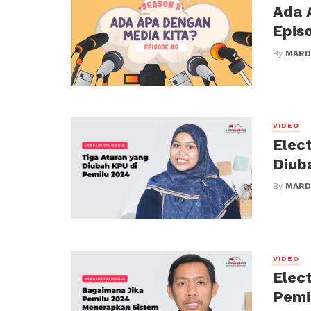
Ada 
Episo
By
MARD
VIDEO
Elec
Diub
By
MARD
VIDEO
Elec
Pemi