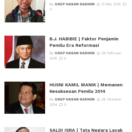
By
USEP HASAN SADIKIN
21 Mei 2015
0
B.J. HABIBIE | Faktor Penjamin
Pemilu Era Reformasi
By
USEP HASAN SADIKIN
28 Februari
2015
0
HUSNI KAMIL MANIK | Memanen
Kesuksesan Pemilu 2014
By
USEP HASAN SADIKIN
28 Oktober
2014
0
SALDI ISRA | Tata Negara Layak