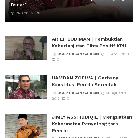
Benar”
24 April 2020
ARIEF BUDIMAN | Pembuktian
Keberlanjutan Citra Positif KPU
By
USEP HASAN SADIKIN
16 April 2019
0
HAMDAN ZOELVA | Gerbang
Konstitusi Pemilu Serentak
By
USEP HASAN SADIKIN
28 Agustus
2017
0
JIMLY ASSHIDDIQIE | Menguatkan
Kehormatan Penyelenggara
Pemilu