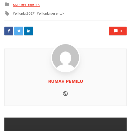
Posted
KLIPING BERITA
in
Tagged
pilkada 2017
pilkada serentak
with
0
RUMAH PEMILU
Website