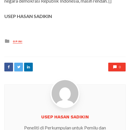
negara demokrasi Republik Indonesia, masih rendah. []
USEP HASAN SADIKIN
Posted
OPINI
in
0
USEP HASAN SADIKIN
Peneliti di Perkumpulan untuk Pemilu dan