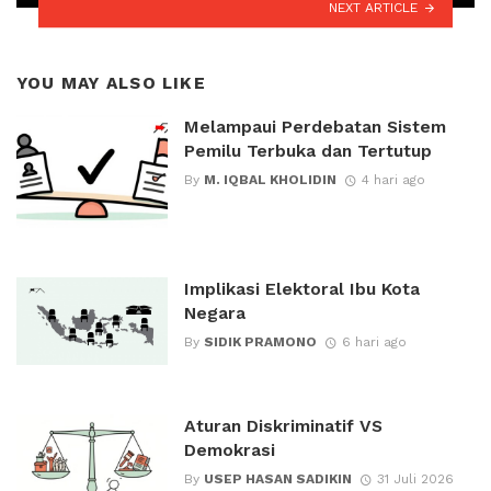
NEXT ARTICLE
YOU MAY ALSO LIKE
Melampaui Perdebatan Sistem
Pemilu Terbuka dan Tertutup
By
M. IQBAL KHOLIDIN
4 hari ago
Implikasi Elektoral Ibu Kota
Negara
By
SIDIK PRAMONO
6 hari ago
Aturan Diskriminatif VS
Demokrasi
By
USEP HASAN SADIKIN
31 Juli 2026