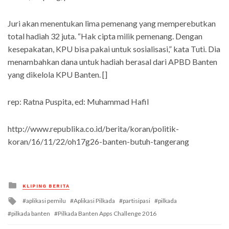
Juri akan menentukan lima pemenang yang memperebutkan
total hadiah 32 juta. “Hak cipta milik pemenang. Dengan
kesepakatan, KPU bisa pakai untuk sosialisasi,” kata Tuti. Dia
menambahkan dana untuk hadiah berasal dari APBD Banten
yang dikelola KPU Banten. []
rep: Ratna Puspita, ed: Muhammad Hafil
http://www.republika.co.id/berita/koran/politik-
koran/16/11/22/oh17g26-banten-butuh-tangerang
Posted
KLIPING BERITA
in
Tagged
aplikasi pemilu
Aplikasi Pilkada
partisipasi
pilkada
with
pilkada banten
Pilkada Banten Apps Challenge 2016