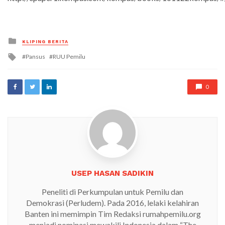
Posted
KLIPING BERITA
in
Tagged
Pansus
RUU Pemilu
with
0
USEP HASAN SADIKIN
Peneliti di Perkumpulan untuk Pemilu dan
Demokrasi (Perludem). Pada 2016, lelaki kelahiran
Banten ini memimpin Tim Redaksi rumahpemilu.org
menjadi nominasi mewakili Indonesia dalam “The