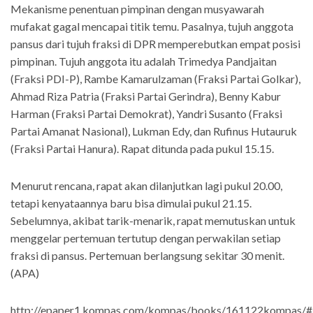
Mekanisme penentuan pimpinan dengan musyawarah
mufakat gagal mencapai titik temu. Pasalnya, tujuh anggota
pansus dari tujuh fraksi di DPR memperebutkan empat posisi
pimpinan. Tujuh anggota itu adalah Trimedya Pandjaitan
(Fraksi PDI-P), Rambe Kamarulzaman (Fraksi Partai Golkar),
Ahmad Riza Patria (Fraksi Partai Gerindra), Benny Kabur
Harman (Fraksi Partai Demokrat), Yandri Susanto (Fraksi
Partai Amanat Nasional), Lukman Edy, dan Rufinus Hutauruk
(Fraksi Partai Hanura). Rapat ditunda pada pukul 15.15.
Menurut rencana, rapat akan dilanjutkan lagi pukul 20.00,
tetapi kenyataannya baru bisa dimulai pukul 21.15.
Sebelumnya, akibat tarik-menarik, rapat memutuskan untuk
menggelar pertemuan tertutup dengan perwakilan setiap
fraksi di pansus. Pertemuan berlangsung sekitar 30 menit.
(APA)
http://epaper1.kompas.com/kompas/books/161122kompas/#