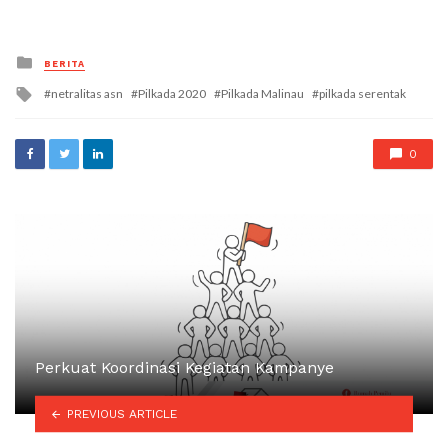
Posted
BERITA
in
Tagged
netralitas asn
Pilkada 2020
Pilkada Malinau
pilkada serentak
with
0
Perkuat Koordinasi Kegiatan Kampanye
PREVIOUS ARTICLE