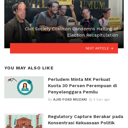
Civil Society Coalition Condemns Halting of
Election Recapitulation
NEXT ARTICLE
YOU MAY ALSO LIKE
Perludem Minta MK Perkuat
Kuota 30 Persen Perempuan di
Penyelenggara Pemilu
By
AJID FUAD MUZAKI
5 hari ago
Regulatory Capture Berakar pada
Konsentrasi Kekuasaan Politik