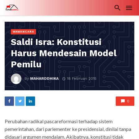
WAWANCARA
Saldi Isra: Konstitusi
Harus Mendesain Model
Pemilu
By
MAHARDDHIKA
18 Februari 2015
0
Perubahan radikal pascareformasi terhadap sistem
pemerintahan, dari parlementer ke presidensial, dinilai tanpa
didasari argumen mendalam. Akibatnya, konstitusi tidak