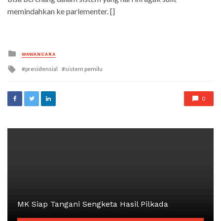
memindahkan ke parlementer. []
Posted
WAWANCARA
in
Tagged
presidensial
sistem pemilu
with
0
MK Siap Tangani Sengketa Hasil Pilkada