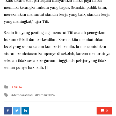
“Kalo bicara soal partisipasi masyarakat maka juga harus
memiliki kerangka hukum yang bagus. Semakin publik tahu,
mereka akan menuntut standar kerja yang baik, standar kerja
yang meningkat,” ujar Titi.
Selain itu, yang penting lagi menurut Titi adalah penegakan
hukum efektif dan berkeadilan. Karena kita membutuhkan
level yang setara dalam kompetisi pemilu. Ia mencontohkan
aturan pembatasan kampanye di sekolah, karena menurutnya
sekolah tidak sesiap perguruan tinggi, ada pelajar yang tidak
semua punya hak pilih. []
Posted
BERITA
in
Tagged
demokratisasi
Pemilu 2024
with
0