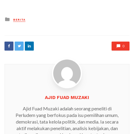
Posted
BERITA
in
0
AJID FUAD MUZAKI
Ajid Fuad Muzaki adalah seorang peneliti di
Perludem yang berfokus pada isu pemilihan umum,
demokrasi, tata kelola politik, dan media. Ia secara
aktif melakukan penelitian, analisis kebijakan, dan