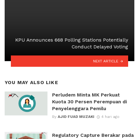
KPU Announces 668 Polling Stations Potentially
Conduct Delayed Voting
NEXT ARTICLE
YOU MAY ALSO LIKE
Perludem Minta MK Perkuat
Kuota 30 Persen Perempuan di
Penyelenggara Pemilu
By
AJID FUAD MUZAKI
4 hari ago
Regulatory Capture Berakar pada