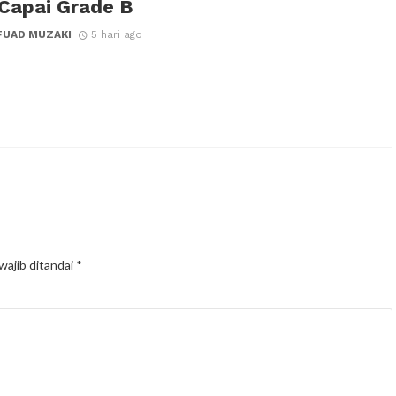
Capai Grade B
FUAD MUZAKI
5 hari ago
wajib ditandai
*