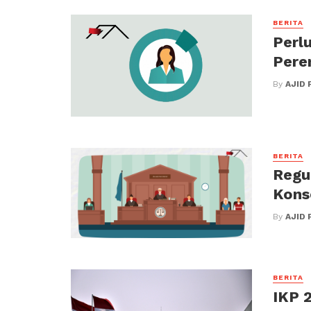
BERITA
Perl
Pere
By
AJID 
BERITA
Regu
Kons
By
AJID 
BERITA
IKP 