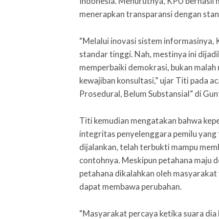
Indonesia. Menurutnya, KPU berhasil 
menerapkan transparansi dengan stand
“Melalui inovasi sistem informasinya,
standar tinggi. Nah, mestinya ini di
memperbaiki demokrasi, bukan malah 
kewajiban konsultasi,” ujar Titi pada 
Prosedural, Belum Substansial” di Gunt
Titi kemudian mengatakan bahwa keper
integritas penyelenggara pemilu yang
dijalankan, telah terbukti mampu mem
contohnya. Meskipun petahana maju den
petahana dikalahkan oleh masyarakat 
dapat membawa perubahan.
“Masyarakat percaya ketika suara dia b