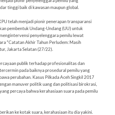
menjadi pionir penyelenggara pemilu yang
ar tinggi baik di kawasan maupun global.
 KPU telah menjadi pionir penerapan transparansi
jadikan pembentuk Undang-Undang (UU) untuk
mengintervensi penyelenggara pemilu lewat
acara “Catatan Akhir Tahun Perludem: Masih
ur, Jakarta Selatan (27/22).
cayaan publik terhadap profesionalitas dan
 tercermin pada baiknya prosedural pemilu yang
bawa perubahan. Kasus Pilkada Aceh Singkil 2017
gan manuver politik uang dan politisasi birokrasi,
yang percaya bahwa kerahasiaan suara pada pemilu
erikan ke kotak suara, kerahasiaan itu dia yakini.