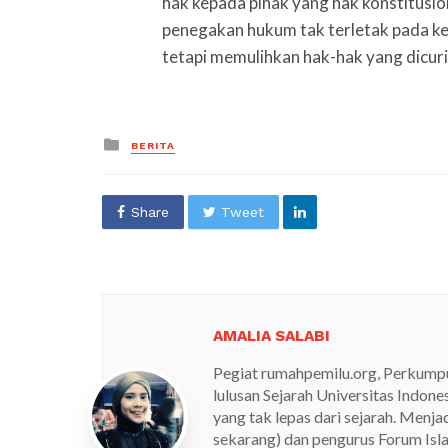
hak kepada pihak yang hak konstitusio
penegakan hukum tak terletak pada k
tetapi memulihkan hak-hak yang dicuri
Posted
BERITA
in
Share
Tweet
AMALIA SALABI
Pegiat rumahpemilu.org, Perkump
lulusan Sejarah Universitas Indone
yang tak lepas dari sejarah. Menj
sekarang) dan pengurus Forum Isla