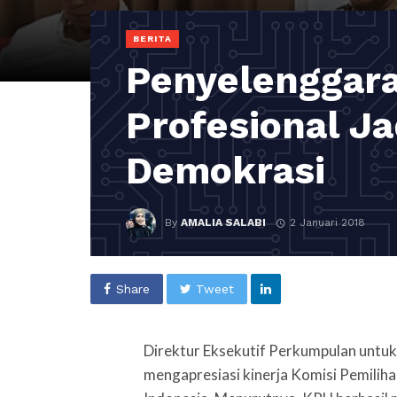
BERITA
Penyelenggara
Profesional Ja
Demokrasi
By
AMALIA SALABI
2 Januari 2018
Share
Tweet
Direktur Eksekutif Perkumpulan untuk
mengapresiasi kinerja Komisi Pemilih