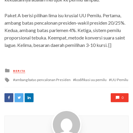
Paket A berisi pilihan lima isu krusial UU Pemilu. Pertama,
ambang batas pencalonan presiden-wakil presiden 20/25%.
Kedua, ambang batas parlemen 4%. Ketiga, sistem pemilu
proporsional tebuka. Keempat, metode konversi suara saint
lague. Kelima, besaran daerah pemilihan 3-10 kursi. []
Posted
BERITA
in
Tagged
ambang batas pencalonan Presiden
kodifikasi uu pemilu
UU Pemilu
with
0