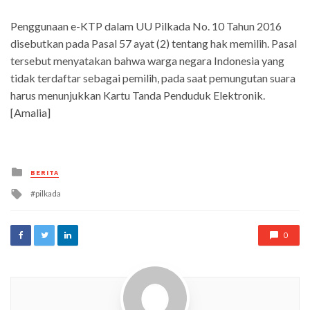
Penggunaan e-KTP dalam UU Pilkada No. 10 Tahun 2016
disebutkan pada Pasal 57 ayat (2) tentang hak memilih. Pasal
tersebut menyatakan bahwa warga negara Indonesia yang
tidak terdaftar sebagai pemilih, pada saat pemungutan suara
harus menunjukkan Kartu Tanda Penduduk Elektronik.
[Amalia]
Posted
BERITA
in
Tagged
pilkada
with
0