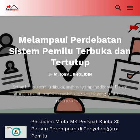
Melampaui Perdebatan
Sistem Pemilu Terbuka dan
Tertutup
By
M. IQBAL KHOLIDIN
Setiap kali isu pemilu dibuka, arahnya gampang ditebak. Dalam
hitungan menit, pembicaraan balik lagi ke titik yang itu-itu saja:
proporsional ...
Perludem Minta MK Perkuat Kuota 30
Persen Perempuan di Penyelenggara
Pemilu