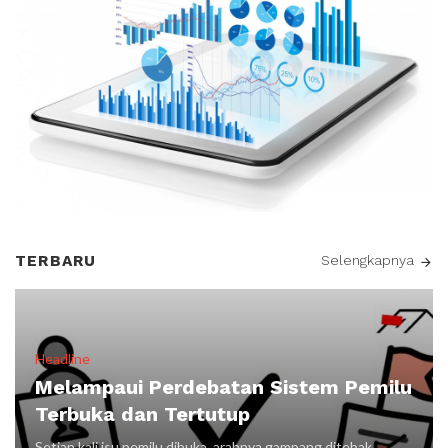
TERBARU
Selengkapnya
Headline
Melampaui Perdebatan Sistem Pemilu
Terbuka dan Tertutup
Setiap kali isu pemilu dibuka, arahnya gampang ditebak.