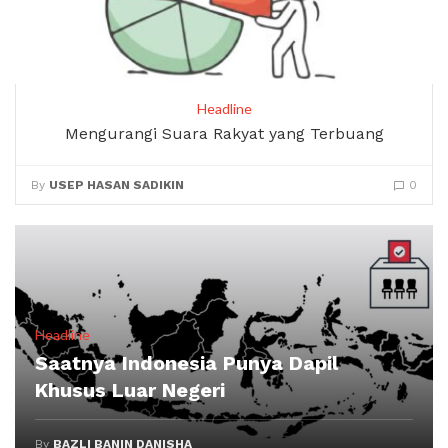
Headline
Mengurangi Suara Rakyat yang Terbuang
By
USEP HASAN SADIKIN
0
Headline
Saatnya Indonesia Punya Dapil
Khusus Luar Negeri
By
BAZLI BANIN DANISHA