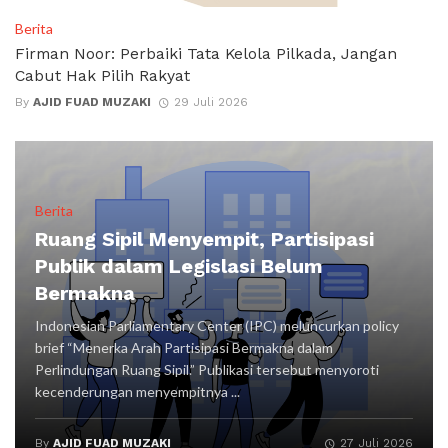
Berita
Firman Noor: Perbaiki Tata Kelola Pilkada, Jangan
Cabut Hak Pilih Rakyat
By
AJID FUAD MUZAKI
29 Juli 2026
Berita
Ruang Sipil Menyempit, Partisipasi
Publik dalam Legislasi Belum
Bermakna
Indonesian Parliamentary Center (IPC) meluncurkan policy
brief “Menerka Arah Partisipasi Bermakna dalam
Perlindungan Ruang Sipil.” Publikasi tersebut menyoroti
kecenderungan menyempitnya ...
By
AJID FUAD MUZAKI
27 Juli 2026